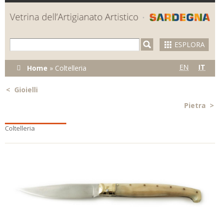
Skip to
main
content
ESPLORA
Tu sei qui
EN
IT
Home
»
Coltelleria
<
Gioielli
Pietra
>
Coltelleria