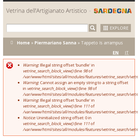
Skip to
main
content
EXPLORE
You are here
Home
»
Piermariano Sanna
»
Tappeto Is arrampus
EN
IT
Warning
: Illegal string offset 'bundle' in
Error message
vetrine_search_block_view()
(line
98
of
/var/www/html/sites/all/modules/features/vetrine_search/vet
Warning
: Cannot assign an empty string to a string offset
in
vetrine_search_block_view()
(line
98
of
/var/www/html/sites/all/modules/features/vetrine_search/vet
Warning
: Illegal string offset 'bundle' in
vetrine_search_block_view()
(line
111
of
/var/www/html/sites/all/modules/features/vetrine_search/vet
Notice
: Uninitialized string offset: 0 in
vetrine_search_block_view()
(line
111
of
/var/www/html/sites/all/modules/features/vetrine_search/vet