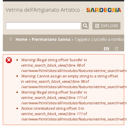
Skip to
main
content
EXPLORE
You are here
Home
»
Piermariano Sanna
»
Tappeto L’uccello a rombo
EN
IT
Warning
: Illegal string offset 'bundle' in
Error message
vetrine_search_block_view()
(line
98
of
/var/www/html/sites/all/modules/features/vetrine_search/vet
Warning
: Cannot assign an empty string to a string offset
in
vetrine_search_block_view()
(line
98
of
/var/www/html/sites/all/modules/features/vetrine_search/vet
Warning
: Illegal string offset 'bundle' in
vetrine_search_block_view()
(line
111
of
/var/www/html/sites/all/modules/features/vetrine_search/vet
Notice
: Uninitialized string offset: 0 in
vetrine_search_block_view()
(line
111
of
/var/www/html/sites/all/modules/features/vetrine_search/vet