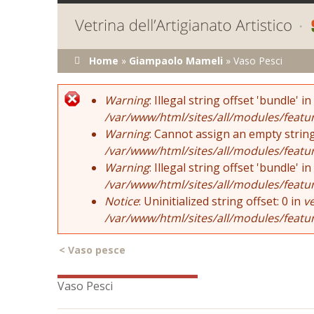
Tu sei qui
Home
»
Giampaolo Mameli
»
Vaso Pesci
Error message
Warning
: Illegal string offset 'bundle' in
/var/www/html/sites/all/modules/featu
Warning
: Cannot assign an empty string
/var/www/html/sites/all/modules/featu
Warning
: Illegal string offset 'bundle' in
/var/www/html/sites/all/modules/featu
Notice
: Uninitialized string offset: 0 in
v
/var/www/html/sites/all/modules/featu
<
Vaso pesce
Vaso Pesci