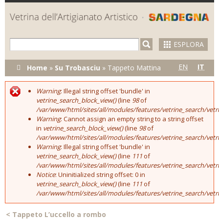
Skip to
main
content
ESPLORA
Tu sei qui
EN
IT
Home
»
Su Trobasciu
»
Tappeto Mattina
Warning
: Illegal string offset 'bundle' in
Error message
vetrine_search_block_view()
(line
98
of
/var/www/html/sites/all/modules/features/vetrine_search/vet
Warning
: Cannot assign an empty string to a string offset
in
vetrine_search_block_view()
(line
98
of
/var/www/html/sites/all/modules/features/vetrine_search/vet
Warning
: Illegal string offset 'bundle' in
vetrine_search_block_view()
(line
111
of
/var/www/html/sites/all/modules/features/vetrine_search/vet
Notice
: Uninitialized string offset: 0 in
vetrine_search_block_view()
(line
111
of
/var/www/html/sites/all/modules/features/vetrine_search/vet
<
Tappeto L’uccello a rombo