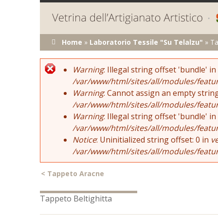
Tu sei qui
Home
»
Laboratorio Tessile "Su Telalzu"
»
Ta
Error message
Warning
: Illegal string offset 'bundle' in
/var/www/html/sites/all/modules/featu
Warning
: Cannot assign an empty string
/var/www/html/sites/all/modules/featu
Warning
: Illegal string offset 'bundle' in
/var/www/html/sites/all/modules/featu
Notice
: Uninitialized string offset: 0 in
v
/var/www/html/sites/all/modules/featu
<
Tappeto Aracne
Tappeto Beltighitta