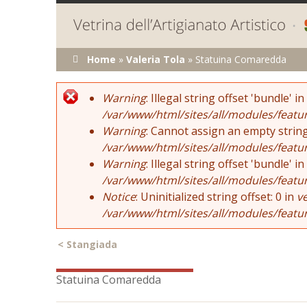
Tu sei qui
Home
»
Valeria Tola
»
Statuina Comaredda
Error message
Warning
: Illegal string offset 'bundle' in
/var/www/html/sites/all/modules/featu
Warning
: Cannot assign an empty string
/var/www/html/sites/all/modules/featu
Warning
: Illegal string offset 'bundle' in
/var/www/html/sites/all/modules/featu
Notice
: Uninitialized string offset: 0 in
v
/var/www/html/sites/all/modules/featu
<
Stangiada
Statuina Comaredda