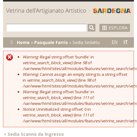
Skip to
main
content
ESPLORA
Tu sei qui
EN
IT
Home
»
Pasquale Farris
»
Sedia Sedattu
Warning
: Illegal string offset 'bundle' in
Error message
vetrine_search_block_view()
(line
98
of
/var/www/html/sites/all/modules/features/vetrine_search/vet
Warning
: Cannot assign an empty string to a string offset
in
vetrine_search_block_view()
(line
98
of
/var/www/html/sites/all/modules/features/vetrine_search/vet
Warning
: Illegal string offset 'bundle' in
vetrine_search_block_view()
(line
111
of
/var/www/html/sites/all/modules/features/vetrine_search/vet
Notice
: Uninitialized string offset: 0 in
vetrine_search_block_view()
(line
111
of
/var/www/html/sites/all/modules/features/vetrine_search/vet
<
Sedia Scanno da Ingresso