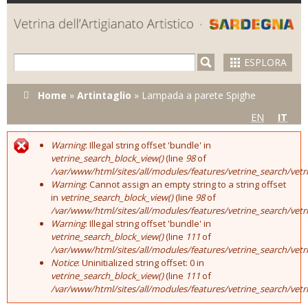
Skip to
main
content
ESPLORA
Tu sei qui
Home
»
Artintaglio
»
Lampada a parete Spighe
EN
IT
Warning
: Illegal string offset 'bundle' in
Error message
vetrine_search_block_view()
(line
98
of
/var/www/html/sites/all/modules/features/vetrine_search/vet
Warning
: Cannot assign an empty string to a string offset
in
vetrine_search_block_view()
(line
98
of
/var/www/html/sites/all/modules/features/vetrine_search/vet
Warning
: Illegal string offset 'bundle' in
vetrine_search_block_view()
(line
111
of
/var/www/html/sites/all/modules/features/vetrine_search/vet
Notice
: Uninitialized string offset: 0 in
vetrine_search_block_view()
(line
111
of
/var/www/html/sites/all/modules/features/vetrine_search/vet