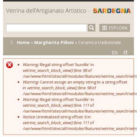
Skip to
main
content
ESPLORA
Tu sei qui
Home
»
Margherita Pilloni
»
Ceramica tradizionale
EN
IT
Warning
: Illegal string offset 'bundle' in
Error message
vetrine_search_block_view()
(line
98
of
/var/www/html/sites/all/modules/features/vetrine_search/vet
Warning
: Cannot assign an empty string to a string offset
in
vetrine_search_block_view()
(line
98
of
/var/www/html/sites/all/modules/features/vetrine_search/vet
Warning
: Illegal string offset 'bundle' in
vetrine_search_block_view()
(line
111
of
/var/www/html/sites/all/modules/features/vetrine_search/vet
Notice
: Uninitialized string offset: 0 in
vetrine_search_block_view()
(line
111
of
/var/www/html/sites/all/modules/features/vetrine_search/vet