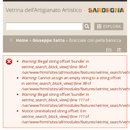
Skip to
main
content
ESPLORA
Tu sei qui
Home
»
Giuseppe Satta
»
Bracciale con perla barocca
EN
IT
Warning
: Illegal string offset 'bundle' in
Error message
vetrine_search_block_view()
(line
98
of
/var/www/html/sites/all/modules/features/vetrine_search/vet
Warning
: Cannot assign an empty string to a string offset
in
vetrine_search_block_view()
(line
98
of
/var/www/html/sites/all/modules/features/vetrine_search/vet
Warning
: Illegal string offset 'bundle' in
vetrine_search_block_view()
(line
111
of
/var/www/html/sites/all/modules/features/vetrine_search/vet
Notice
: Uninitialized string offset: 0 in
vetrine_search_block_view()
(line
111
of
/var/www/html/sites/all/modules/features/vetrine_search/vet