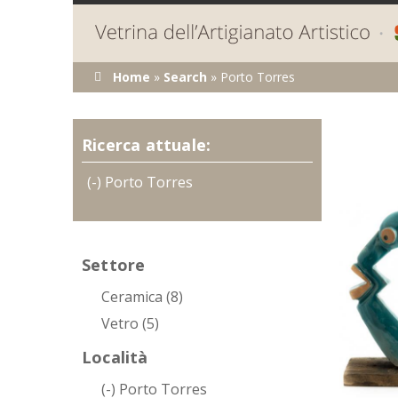
Tu sei qui
Home
»
Search
»
Porto Torres
Ricerca attuale:
(-)
Remove Porto Torres filter
Porto Torres
Settore
Ceramica (8)
Vetro (5)
Località
(-)
Porto Torres