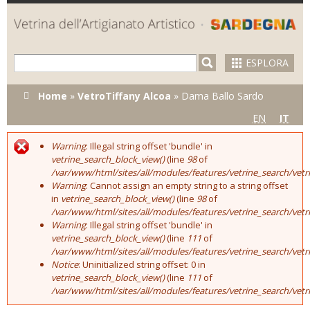
Skip to
main
content
ESPLORA
Tu sei qui
Home
»
VetroTiffany Alcoa
»
Dama Ballo Sardo
EN
IT
Warning
: Illegal string offset 'bundle' in
Error message
vetrine_search_block_view()
(line
98
of
/var/www/html/sites/all/modules/features/vetrine_search/vet
Warning
: Cannot assign an empty string to a string offset
in
vetrine_search_block_view()
(line
98
of
/var/www/html/sites/all/modules/features/vetrine_search/vet
Warning
: Illegal string offset 'bundle' in
vetrine_search_block_view()
(line
111
of
/var/www/html/sites/all/modules/features/vetrine_search/vet
Notice
: Uninitialized string offset: 0 in
vetrine_search_block_view()
(line
111
of
/var/www/html/sites/all/modules/features/vetrine_search/vet