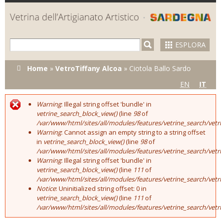
Skip to
main
content
ESPLORA
Tu sei qui
Home
»
VetroTiffany Alcoa
»
Ciotola Ballo Sardo
EN
IT
Warning
: Illegal string offset 'bundle' in
Error message
vetrine_search_block_view()
(line
98
of
/var/www/html/sites/all/modules/features/vetrine_search/vet
Warning
: Cannot assign an empty string to a string offset
in
vetrine_search_block_view()
(line
98
of
/var/www/html/sites/all/modules/features/vetrine_search/vet
Warning
: Illegal string offset 'bundle' in
vetrine_search_block_view()
(line
111
of
/var/www/html/sites/all/modules/features/vetrine_search/vet
Notice
: Uninitialized string offset: 0 in
vetrine_search_block_view()
(line
111
of
/var/www/html/sites/all/modules/features/vetrine_search/vet