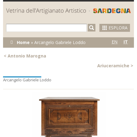
Skip to
main
content
ESPLORA
Tu sei qui
EN
IT
Home
»
Arcangelo Gabriele Loddo
<
Antonio Marogna
Ariuceramiche
>
Arcangelo Gabriele Loddo