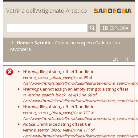
Skip to
main
content
ESPLORA
Tu sei qui
Home
»
Satodà
»
Comodino sospeso Carlotta con
Pavoncella
EN
IT
Warning
: Illegal string offset 'bundle' in
Error message
vetrine_search_block_view()
(line
98
of
/var/www/html/sites/all/modules/features/vetrine_search/vet
Warning
: Cannot assign an empty string to a string offset
in
vetrine_search_block_view()
(line
98
of
/var/www/html/sites/all/modules/features/vetrine_search/vet
Warning
: Illegal string offset 'bundle' in
vetrine_search_block_view()
(line
111
of
/var/www/html/sites/all/modules/features/vetrine_search/vet
Notice
: Uninitialized string offset: 0 in
vetrine_search_block_view()
(line
111
of
/var/www/html/sites/all/modules/features/vetrine_search/vet