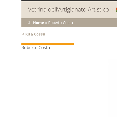
Tu sei qui
Home
»
Roberto Costa
<
Rita Cossu
Roberto Costa