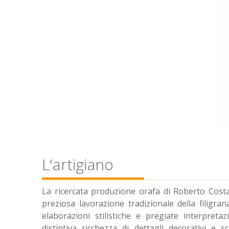
L'artigiano
La ricercata produzione orafa di Roberto Costa
preziosa lavorazione tradizionale della filigra
elaborazioni stilistiche e pregiate interpretaz
distintiva ricchezza di dettagli decorativi e s