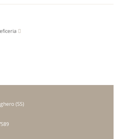
eficeria
lghero
(SS)
7589