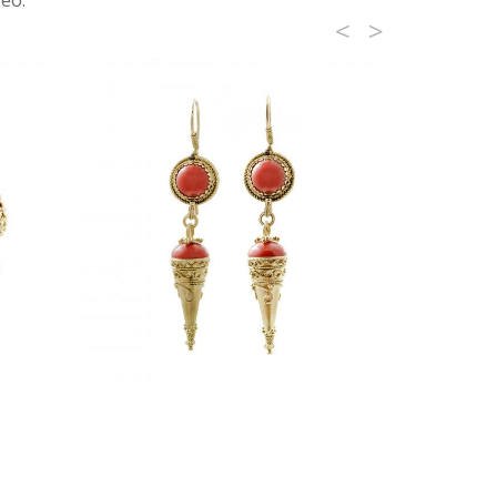
reo.
<
>