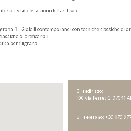
riali, visita le sezioni dell'archivio.
ligrana
Gioielli contemporanei con tecniche classiche di or
lassiche di oreficeria
fica per filigrana
Indirizzo:
100 Via Ferret G.
07041
A
+39 079 97
Telefono: