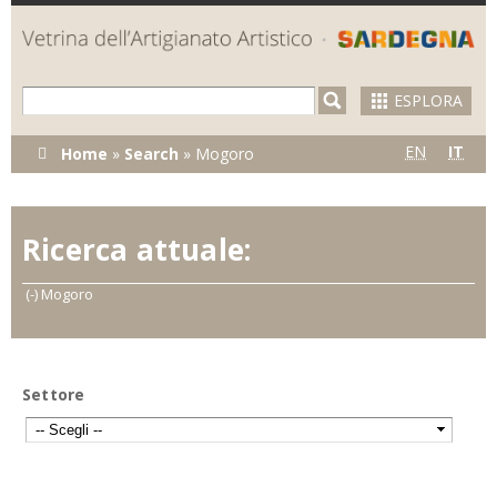
Skip to
main
content
ESPLORA
Tu sei qui
EN
IT
Home
»
Search
»
Mogoro
Ricerca attuale:
(-)
Remove Mogoro filter
Mogoro
Settore